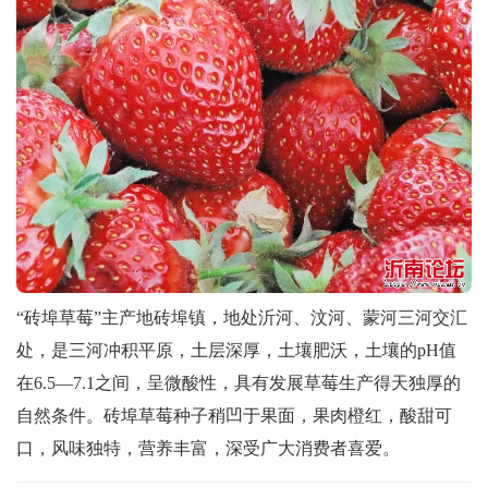
“砖埠草莓”主产地砖埠镇，地处沂河、汶河、蒙河三河交汇
处，是三河冲积平原，土层深厚，土壤肥沃，土壤的pH值
在6.5—7.1之间，呈微酸性，具有发展草莓生产得天独厚的
自然条件。
砖埠草莓种子稍凹于果面，果肉橙红，酸甜可
口，风味独特，营养丰富，深受广大消费者喜爱。