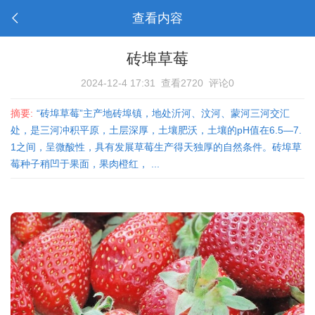
查看内容
砖埠草莓
2024-12-4 17:31
查看2720
评论0
摘要:
“砖埠草莓”主产地砖埠镇，地处沂河、汶河、蒙河三河交汇
处，是三河冲积平原，土层深厚，土壤肥沃，土壤的pH值在6.5—7.
1之间，呈微酸性，具有发展草莓生产得天独厚的自然条件。砖埠草
莓种子稍凹于果面，果肉橙红， ...