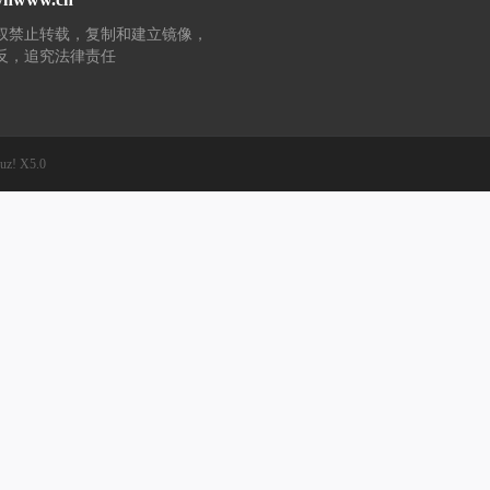
权禁止转载，复制和建立镜像，
反，追究法律责任
uz!
X5.0