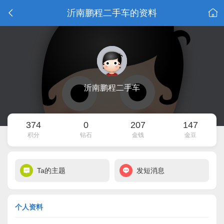
沂南鹏程二手车的资料
沂南鹏程二手车
374
0
207
147
积分
钻石
金钱
金豆
Ta的主题
发短消息
个人资料