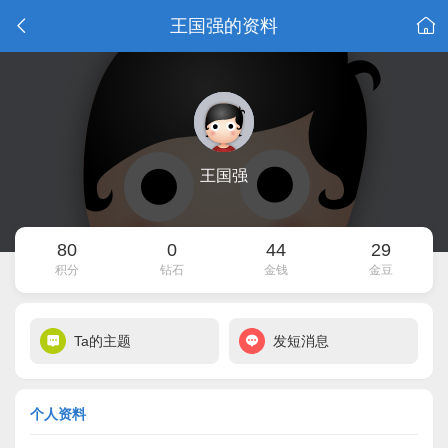
王国强的资料
王国强
80
0
44
29
积分
钻石
金钱
金豆
Ta的主题
发短消息
个人资料