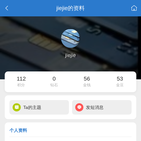
jiejie的资料
jiejie
112
0
56
53
积分
钻石
金钱
金豆
Ta的主题
发短消息
个人资料