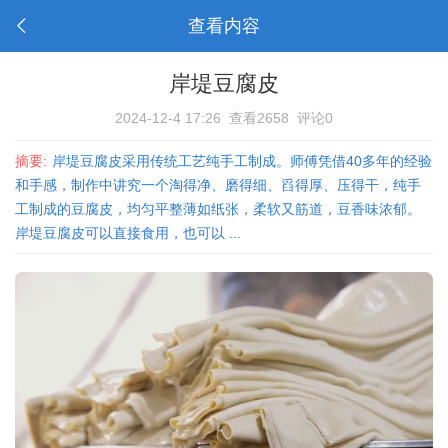
查看内容
岸堤豆腐皮
2024-12-4 17:26
查看2658
评论0
摘要:
岸堤豆腐皮采用传统工艺纯手工制成。师傅凭借40多年的经验
和手感，制作中讲究一个淘得净、磨得细、舀得厚、压得干，纯手
工制成的豆腐皮，均匀平整薄如纸张，柔软又筋道，豆香味浓郁。
岸堤豆腐皮可以直接食用，也可以 ...