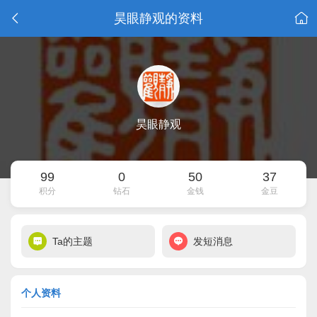
昊眼静观的资料
昊眼静观
99
0
50
37
积分
钻石
金钱
金豆
Ta的主题
发短消息
个人资料