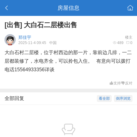
房屋信息
[出售]
大白石二层楼出售
郑佳宇
楼主
2025-11-4 09:45
中国
489
0
大白石村二层楼，位于村西边的那一片，靠前边几排，一二
层都装修了，水电齐全，可以拎包入住。 有意向可以拨打
电话15564933356详谈
支持
反对
全部回复
看全部
倒序浏览